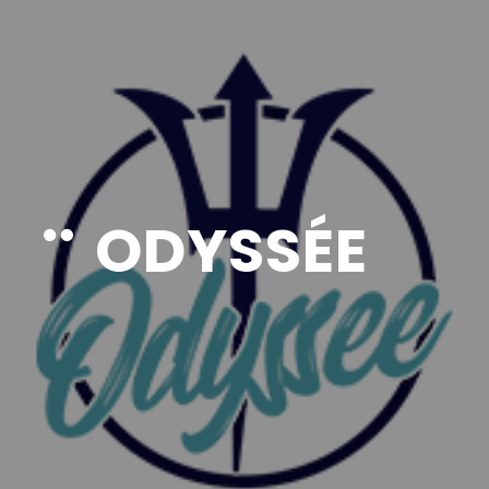
ODYSSÉE
