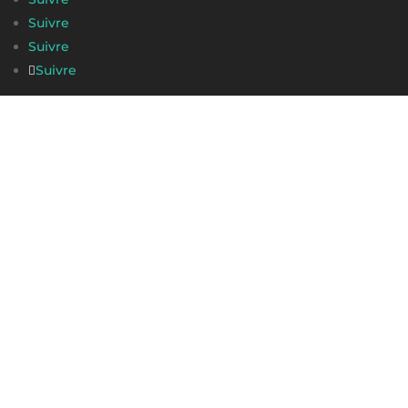
Suivre
Suivre
Suivre
Navigation
Home page
Projets
Expériences pro
Mes compétences
A propos
Créer un projet