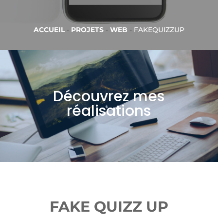
ACCUEIL
-
PROJETS
-
WEB
-
FAKEQUIZZUP
Découvrez mes
réalisations
FAKE QUIZZ UP